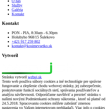
Stránku vytvoril
webuj.sk
Tento web používa súbory cookies a iné technológie pre správne
fungovanie a zlepšenie chodu webovej stránky, jej zabezpečenie,
poskytovanie funkcií sociálnych sietí, správania používateľov a
analýzu návštevnosti. Odporúčame navštíviť a prezrieť stránku s
našimi novými Podmienkami ochrany súkromia , ktoré sú platné od
24.5.2018. Spracovaniu cookies môžete zabrániť zmenou
nastavenia vo Vašom internetovom prehliadači. Viac info o cookies
na našich stránkach nájdete po kliknutí na tlačidlo „Čítať viac“.
Čítať viac
Nastavenia
Súhlasím
Odmietnuť
Nastavenia cookies
Close
Privacy Overview
Táto webová stránka používa cookies na zlepšenie vášho zážitku pri
prehliadaní webovej stránky. Z týchto súborov cookie sa súbory
cookie, ktoré sa kategorizujú podľa potreby, ukladajú do vášho
prehliadača, pretože sú nevyhnutné na fungovanie základných