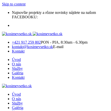
Skip to content
Najnovšie projekty a rôzne novinky nájdete na našom
FACEBOOKU:
+421 917 259 802
PON - PIA, 8:30am - 6.30pm
kontakt@kosimevsetko.sk
E-mail
Kontakt
Úvod
O nás
Služby
Galéria
Kontakt
Úvod
O nás
Služby
Galéria