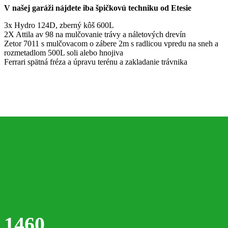
1460
Vysadených rastlín
286
Dokončených projektov