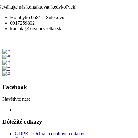
Facebook
Navštívte nás:
Dôležité odkazy
GDPR – Ochrana osobných údajov
O nás
Služby
Galéria
Kontakt
Kontakt
PON - PIA, 8:30am - 6.30pm
Holubyho 968/15 Šulekovo
+421 917 259 802
kontakt@kosimevsetko.sk
Vytvoril