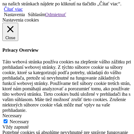
funkcií webovej stránky. Používame tiež súbory cookie tretích strán,
ktoré nám pomáhajú analyzovať a porozumieť tomu, ako používate
túto webovú stránku. Tieto cookies budú uložené v prehliadači iba s
vašim súhlasom. Máte tiež možnosť zrušiť tieto cookies. Zrušenie
niektorých súborov cookie však môže mať vplyv na vaše
prehliadanie.
Necessary
Necessary
Vždy zapnuté
Potrebné cookies sú absolútne nevyhnutné pre správne fungovanie
webovej stránky. Táto kategória obsahuje iba súbory cookie, ktoré
zaisťujú základné funkcie a bezpečnostné funkcie webovej stránky.
Tieto cookies neobsahujú žiadne osobné informácie.
Non-necessary
Non-necessary
Všetky súbory cookie, ktoré nemusia byť potrebné na fungovanie
webovej stránky a ktoré sa používajú výlučne na zhromažďovanie
osobných údajov používateľa prostredníctvom analýzy, reklám
alebo iného vloženého obsahu, sa označujú ako nepotrebné súbory
cookie.
ULOŽIŤ A PRIJAŤ