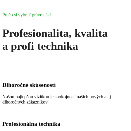
Dlhoročné skúsenosti
Našou najlepšou vizitkou je spokojnosť našich nových a aj
dlhoročných zákazníkov.
Profesionálna technika
V našej garáži nájdete iba špičkovú techniku od Etesie
3x Hydro 124D, zberný kôš 600L
2X Attila av 98 na mulčovanie trávy a náletových drevín
Zetor 7011 s mulčovacom o zábere 2m s radlicou vpredu na sneh a
rozmetadlom 500L soli alebo hnojiva
Ferrari spätná fréza a úpravu terénu a zakladanie trávnika