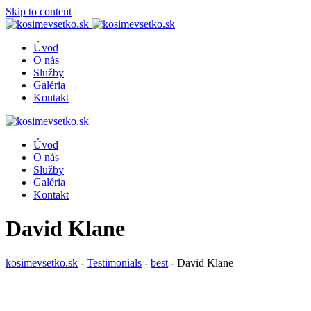
Skip to content
Úvod
O nás
Služby
Galéria
Kontakt
Úvod
O nás
Služby
Galéria
Kontakt
David Klane
kosimevsetko.sk
-
Testimonials
-
best
-
David Klane