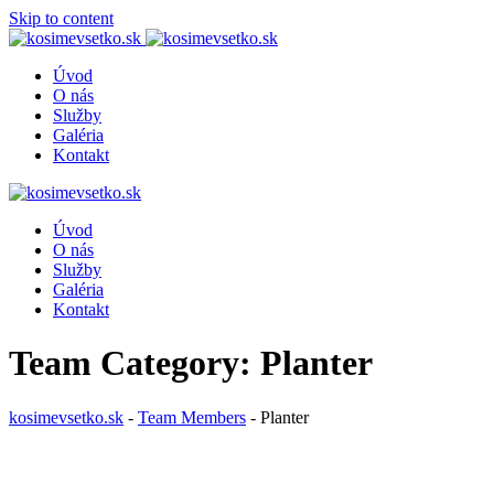
Skip to content
Úvod
O nás
Služby
Galéria
Kontakt
Úvod
O nás
Služby
Galéria
Kontakt
Team Category:
Planter
kosimevsetko.sk
-
Team Members
-
Planter