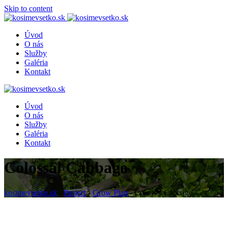
Skip to content
Úvod
O nás
Služby
Galéria
Kontakt
Úvod
O nás
Služby
Galéria
Kontakt
Colossal Cabbage
kosimevsetko.sk
-
Project
-
Grow Plan
-
Colossal Cabbage