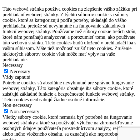
Táto webová stránka používa cookies na zlepšenie vášho zážitku pri
prehliadaní webovej stránky. Z týchto súborov cookie sa súbory
cookie, ktoré sa kategorizujú podľa potreby, ukladajú do vášho
prehliadača, pretože sú nevyhnutné na fungovanie základných
funkcií webovej stránky. Používame tiež súbory cookie tretích strán,
ktoré nám pomáhajú analyzovať a porozumieť tomu, ako používate
túto webovú stránku. Tieto cookies budú uložené v prehliadači iba s
vašim súhlasom. Máte tiež možnosť zrušiť tieto cookies. Zrušenie
niektorých súborov cookie však môže mať vplyv na vaše
prehliadanie.
Necessary
Necessary
Vždy zapnuté
Potrebné cookies sú absolútne nevyhnutné pre správne fungovanie
webovej stránky. Táto kategória obsahuje iba súbory cookie, ktoré
zaisťujú základné funkcie a bezpečnostné funkcie webovej stránky.
Tieto cookies neobsahujú žiadne osobné informácie.
Non-necessary
Non-necessary
Všetky súbory cookie, ktoré nemusia byť potrebné na fungovanie
webovej stránky a ktoré sa používajú výlučne na zhromažďovanie
osobných údajov používateľa prostredníctvom analýzy, reklám
alebo iného vloženého obsahu, sa označujú ako nepotrebné súbory
cookie.