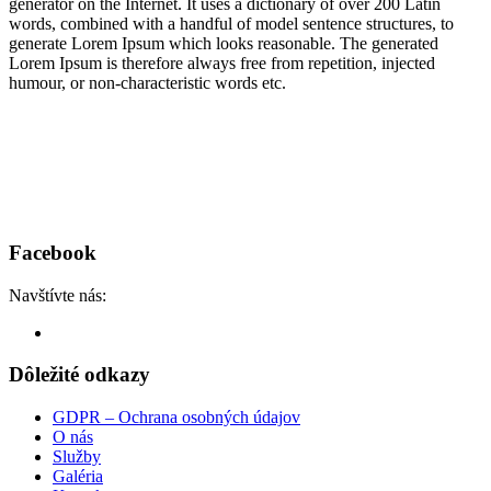
generator on the Internet. It uses a dictionary of over 200 Latin
words, combined with a handful of model sentence structures, to
generate Lorem Ipsum which looks reasonable. The generated
Lorem Ipsum is therefore always free from repetition, injected
humour, or non-characteristic words etc.
Facebook
Navštívte nás:
Dôležité odkazy
GDPR – Ochrana osobných údajov
O nás
Služby
Galéria