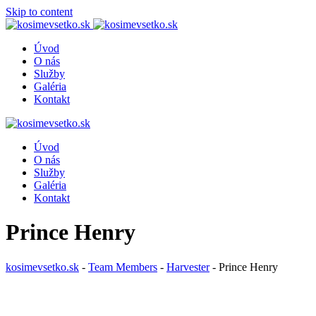
Skip to content
Úvod
O nás
Služby
Galéria
Kontakt
Úvod
O nás
Služby
Galéria
Kontakt
Prince Henry
kosimevsetko.sk
-
Team Members
-
Harvester
-
Prince Henry