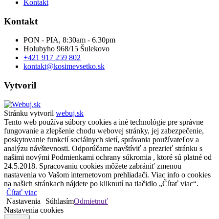
Kontakt
Kontakt
PON - PIA, 8:30am - 6.30pm
Holubyho 968/15 Šulekovo
+421 917 259 802
kontakt@kosimevsetko.sk
Vytvoril
Stránku vytvoril
webuj.sk
Tento web používa súbory cookies a iné technológie pre správne
fungovanie a zlepšenie chodu webovej stránky, jej zabezpečenie,
poskytovanie funkcií sociálnych sietí, správania používateľov a
analýzu návštevnosti. Odporúčame navštíviť a prezrieť stránku s
našimi novými Podmienkami ochrany súkromia , ktoré sú platné od
24.5.2018. Spracovaniu cookies môžete zabrániť zmenou
nastavenia vo Vašom internetovom prehliadači. Viac info o cookies
na našich stránkach nájdete po kliknutí na tlačidlo „Čítať viac“.
Čítať viac
Nastavenia
Súhlasím
Odmietnuť
Nastavenia cookies