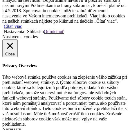
analýzu návštevnosti. Odporúčame navštíviť a prezrieť stránku s
našimi novými Podmienkami ochrany súkromia , ktoré sú platné od
24.5.2018. Spracovaniu cookies môžete zabrániť zmenou
nastavenia vo Vašom internetovom prehliadači. Viac info o cookies
na našich stránkach nájdete po kliknutí na tlačidlo „Čítať viac“.
Čítať viac
Nastavenia
Súhlasím
Odmietnuť
Nastavenia cookies
Close
Privacy Overview
Táto webová stránka používa cookies na zlepšenie vášho zážitku pri
prehliadaní webovej stránky. Z týchto súborov cookie sa súbory
cookie, ktoré sa kategorizujú podľa potreby, ukladajú do vášho
prehliadača, pretože sú nevyhnutné na fungovanie základných
funkcií webovej stránky. Používame tiež súbory cookie tretích strán,
ktoré nám pomáhajú analyzovať a porozumieť tomu, ako používate
túto webovú stránku. Tieto cookies budú uložené v prehliadači iba s
vašim súhlasom. Máte tiež možnosť zrušiť tieto cookies. Zrušenie
niektorých súborov cookie však môže mať vplyv na vaše
prehliadanie.
Necessary